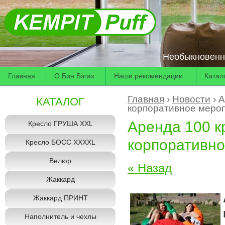
Необыкновенна
Главная
О Бин Бэгах
Наши рекомендации
Катал
Главная
 › 
Новости
 › 
КАТАЛОГ
корпоративное меро
Аренда 100 к
Кресло ГРУША XXL
корпоративн
Кресло БОСС XXXXL
Велюр
« Назад
Жаккард
Жаккард ПРИНТ
Наполнитель и чехлы